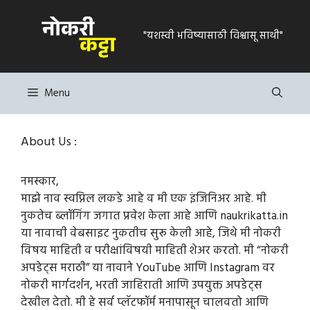
Skip
to
"यशस्वी भविष्यासाठी विश्वासू साथी"
content
Menu
About Us :
नमस्कार,
माझे नाव स्वप्निल लकडे आहे व मी एक इंजिनिअर आहे. मी
नुकतेच ब्लॉगिंग जगात प्रवेश केला आहे आणि naukrikatta.in
या नावाची वेबसाइट नुकतीच सुरू केली आहे, जिथे मी नोकरी
विषय माहिती व परीक्षांविषयी माहिती शेअर करतो. मी “नोकरी
अपडेट्स मराठी” या नावाने YouTube आणि Instagram वर
नोकरी मार्गदर्शन, भरती जाहिराती आणि उपयुक्त अपडेट्स
देखील देतो. मी हे सर्व प्लॅटफॉर्म मनापासून चालवतो आणि